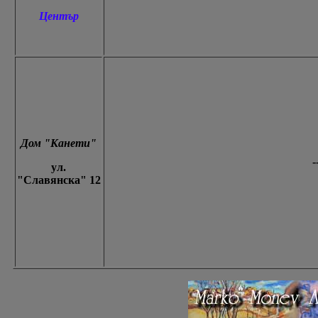
Център
Дом "Канети"
-
ул.
"Славянска" 12