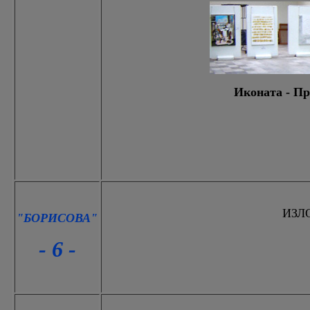
Иконата - Пр
ИЗЛ
"БОРИСОВА"
- 6 -